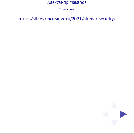
https://slides.rmcreative.ru/
Александр Макаров
Писатель
докладчик
security/
Yii core team
OpenSource
https://slides.rmcreative.ru/2021/altenar-security/
Лид команды Yii