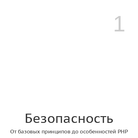
Безопасность
От
1
базовых
принципов
до
особенностей
PHP
Александр
Макаров
Yii
core
Безопасность
team
От базовых принципов до особенностей PHP