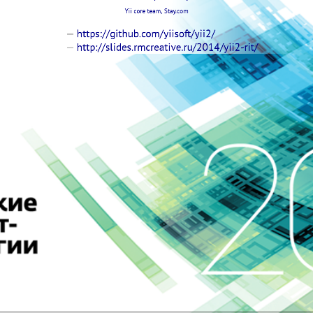
Yii core team,
Stay.com
https://github.com/yiisoft/yii2/
http://slides.rmcreative.ru/2014/yii2-rit/