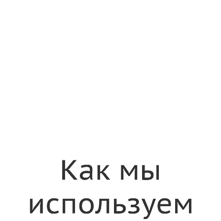
Как
мы
используем
Yii
Александр
Макаров
Yii
core
team,
Как мы
Stay.com
используем