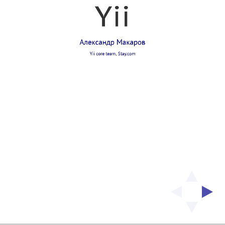
Yii
Александр Макаров
Yii core team,
Stay.com